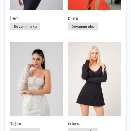
İrem
Dilara
İ
Devamını oku
Devamını oku
Tuğba
Sulara
N