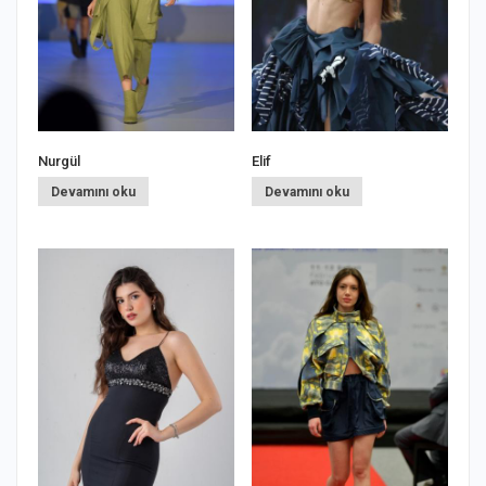
Nurgül
Elif
İ
Devamını oku
Devamını oku