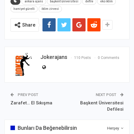
ankara ajans
başkent üniversitesi
defile
eko iklim
hamiyet gürelli
iklim zirvesi
Share
Jokerajans
110 Posts
0 Comments
PREV POST
NEXT POST
Zarafet… El Sıkışma
Başkent Üniversitesi
Defilesi
Bunları Da Beğenebilirsin
Herşey