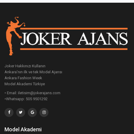
Joker Hakkınızı Kullanın
Ankara'nın ilk ve tek Model Ajansı
Ankara Fashion Week
Model Akademi Türkiye
• Email: iletisim@jokerajans.com
•Whatsapp: 505 9501292
Model Akademi