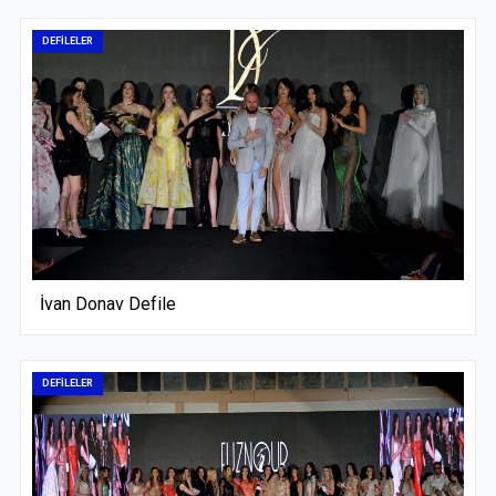
DEFİLELER
İvan Donav Defile
DEFİLELER