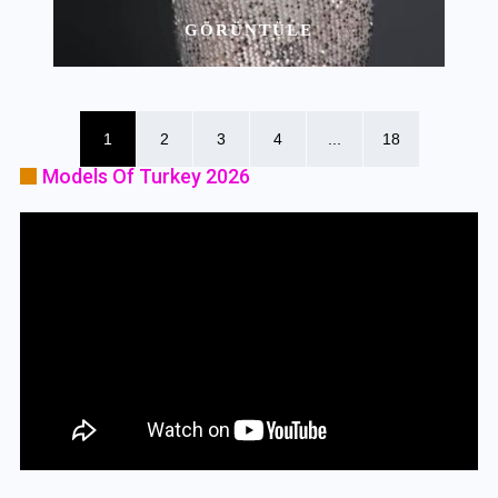
GÖRÜNTÜLE
1
2
3
4
...
18
Models Of Turkey 2026