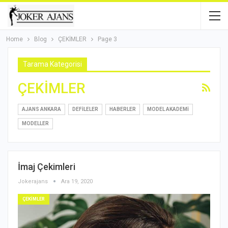
Home
Blog
ÇEKİMLER
Page 3
Tarama Kategorisi
ÇEKİMLER
AJANS ANKARA
DEFİLELER
HABERLER
MODEL AKADEMİ
MODELLER
İmaj Çekimleri
Jokerajans
Ara 19, 2020
ÇEKİMLER