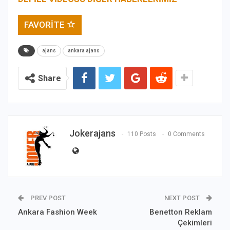
FAVORITE
ajans
ankara ajans
Share
Jokerajans
110 Posts
0 Comments
PREV POST
NEXT POST
Ankara Fashion Week
Benetton Reklam
Çekimleri