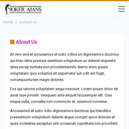
Home
Contact us
About Us
At vero eos et accusamus et iusto odios un dignissimos ducimus
qui blan ditiis prasixer esentium voluptatum un deleniti atqueste
sites excep turiitate non providentsimils. Nemo enim ipsam
voluptatem quia voluptas sit aspernatur aut odit aut fugit,
consequunturser magni dolores.
Eos qui ratione voluptatem sequi nesciunt. Lorem ipsum dolor sit
amet isse potenti. Vesquam ante aliquet lacusemper elit. Cras
neque nulla, convallis non commodo et, euismod nonsese.
Accusamus et iusto odio dignissimos ducimus qui blanditiis
praesentium voluptatum deleniti atque corrupti quos dolores et
quas molestias excepturi sint occaecati cupiditate non provident