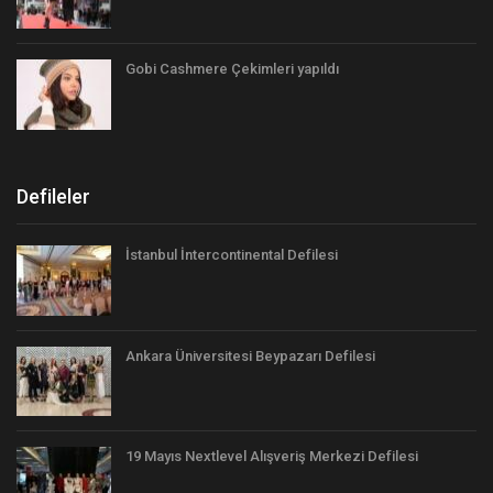
Gobi Cashmere Çekimleri yapıldı
Defileler
İstanbul İntercontinental Defilesi
Ankara Üniversitesi Beypazarı Defilesi
19 Mayıs Nextlevel Alışveriş Merkezi Defilesi